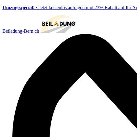
Umzugsspecial!
• Jetzt kostenlos anfragen und 23% Rabatt auf Ihr A
Beiladung-Bern.ch