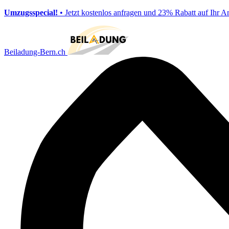
Umzugsspecial!
• Jetzt kostenlos anfragen und 23% Rabatt auf Ihr A
Beiladung-Bern.ch