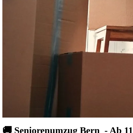
🚚 Seniorenumzug Bern ⁠ - Ab 1