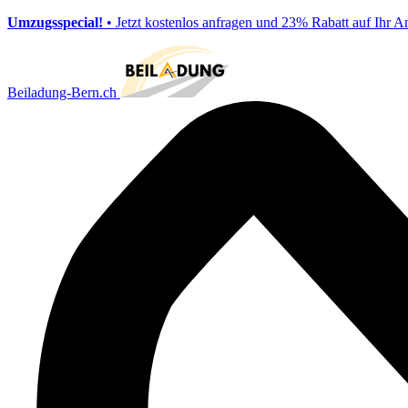
Umzugsspecial!
• Jetzt kostenlos anfragen und 23% Rabatt auf Ihr A
Beiladung-Bern.ch