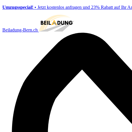
Umzugsspecial!
• Jetzt kostenlos anfragen und 23% Rabatt auf Ihr A
Beiladung-Bern.ch