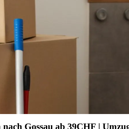
rn nach Gossau ab 39CHF | Umz