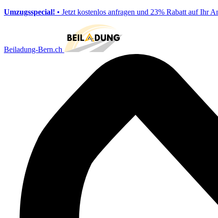
Umzugsspecial!
• Jetzt kostenlos anfragen und 23% Rabatt auf Ihr A
Beiladung-Bern.ch