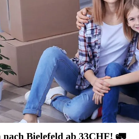
 nach Bielefeld ab 33CHF! 🚛